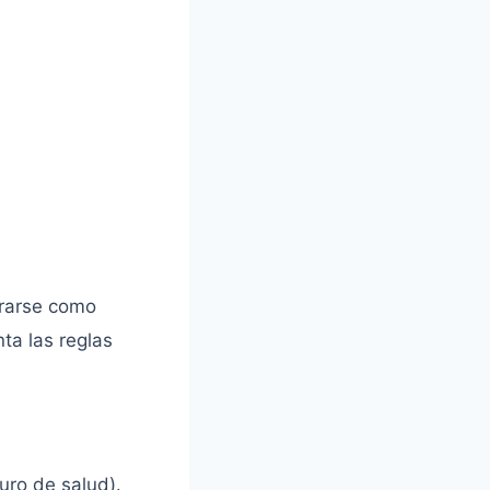
ararse como
ta las reglas
guro de salud).