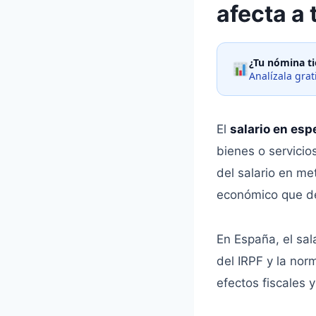
afecta a
¿Tu nómina ti
Analízala gra
El
salario en esp
bienes o servicio
del salario en me
económico que de
En España, el sal
del IRPF y la nor
efectos fiscales 