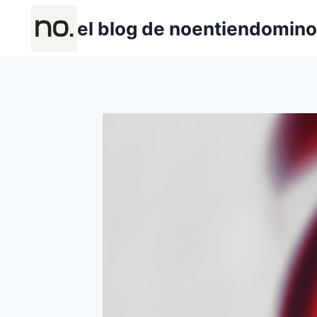
Saltar
el blog de noentiendomin
al
contenido