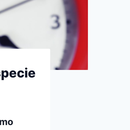
specie
ómo