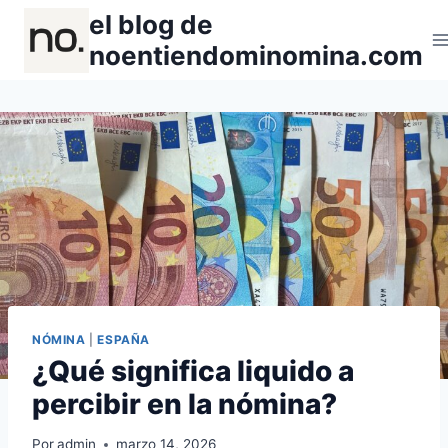
Saltar
el blog de
al
noentiendominomina.com
contenido
NÓMINA
|
ESPAÑA
¿Qué significa liquido a
percibir en la nómina?
Por
admin
marzo 14, 2026